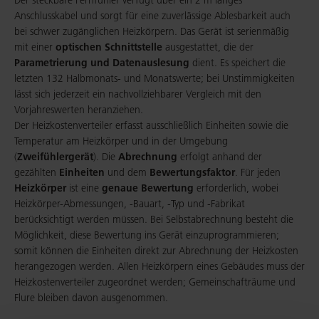
Der steckbare Fernfühler verfügt über ein 2 m langes
Anschlusskabel und sorgt für eine zuverlässige Ablesbarkeit auch
bei schwer zugänglichen Heizkörpern. Das Gerät ist serienmäßig
mit einer
optischen Schnittstelle
ausgestattet, die der
Parametrierung und Datenauslesung
dient. Es speichert die
letzten 132 Halbmonats- und Monatswerte; bei Unstimmigkeiten
lässt sich jederzeit ein nachvollziehbarer Vergleich mit den
Vorjahreswerten heranziehen.
Der Heizkostenverteiler erfasst ausschließlich Einheiten sowie die
Temperatur am Heizkörper und in der Umgebung
(
Zweifühlergerät
). Die
Abrechnung
erfolgt anhand der
gezählten
Einheiten
und dem
Bewertungsfaktor
. Für jeden
Heizkörper
ist eine
genaue Bewertung
erforderlich, wobei
Heizkörper-Abmessungen, -Bauart, -Typ und -Fabrikat
berücksichtigt werden müssen. Bei Selbstabrechnung besteht die
Möglichkeit, diese Bewertung ins Gerät einzuprogrammieren;
somit können die Einheiten direkt zur Abrechnung der Heizkosten
herangezogen werden. Allen Heizkörpern eines Gebäudes muss der
Heizkostenverteiler zugeordnet werden; Gemeinschafträume und
Flure bleiben davon ausgenommen.