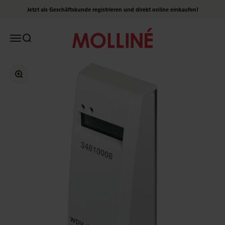
Zum Inhalt springen
Jetzt als Geschäftskunde registrieren und direkt online einkaufen!
Molliné Onlineshop
Menü
Suche
Bild vergrößern