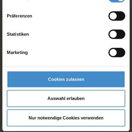
Präferenzen
Preise und Bestellung für Geschäftskunden
Preise und Bestellfunktion sind nur für
registrierte
Statistiken
Geschäftskunden
sichtbar.
Bitte
melden Sie sich an
oder
registrieren Sie sich,
um alle
Informationen zu sehen und direkt bestellen zu können.
Marketing
Bestandskunden
Cookies zulassen
Zum Login
Auswahl erlauben
Neukunden
Nur notwendige Cookies verwenden
Registrierung starten