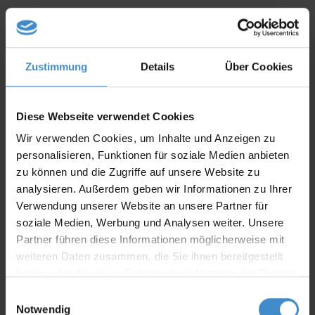
Zustimmung
Details
Über Cookies
Informationen
Diese Webseite verwendet Cookies
Wir verwenden Cookies, um Inhalte und Anzeigen zu
Optionen
personalisieren, Funktionen für soziale Medien anbieten
zu können und die Zugriffe auf unsere Website zu
Montage
analysieren. Außerdem geben wir Informationen zu Ihrer
Verwendung unserer Website an unsere Partner für
soziale Medien, Werbung und Analysen weiter. Unsere
Downloads
Partner führen diese Informationen möglicherweise mit
weiteren Daten zusammen, die Sie ihnen bereitgestellt
haben oder die sie im Rahmen Ihrer Nutzung der Dienste
Produktsicherheit
gesammelt haben.
Einwilligungsauswahl
Notwendig