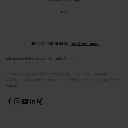
Gehe zu Element 1
Gehe zu Element 2
Gehe zu Element 3
Gehe zu Element 4
+49 (0) 711 35 16 95-20,
info@molline.de
©
Alle Rechte bei WDV-Molliné GmbH
2026
Impressum
Datenschutzerklärung
Cookie-Erklärung
AGB: Verkauf
AGB: Miete
AGB: Services
Rückgaberichtlinie
Hinweisgeberschutzgesetz
Kontakt