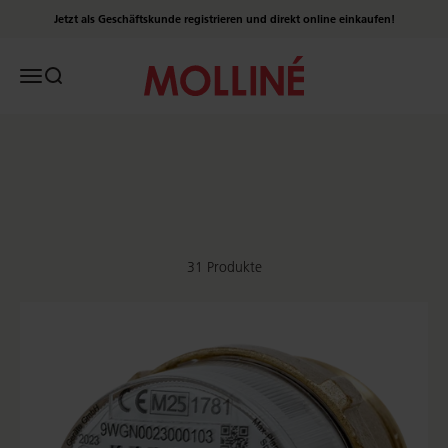
Zum Inhalt springen
Jetzt als Geschäftskunde registrieren und direkt online einkaufen!
Molliné Onlineshop
Menü
Suche
Wasserzähler: Unterputzzähler
31 Produkte