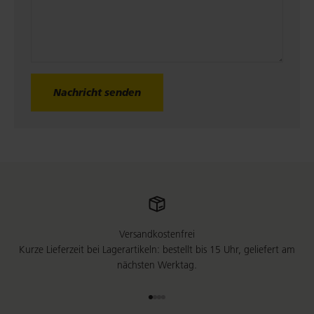
Nachricht senden
Versandkostenfrei
Kurze Lieferzeit bei Lagerartikeln: bestellt bis 15 Uhr, geliefert am
nächsten Werktag.
Gehe zu Element 1
Gehe zu Element 2
Gehe zu Element 3
Gehe zu Element 4