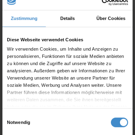
Zustimmung
Details
Über Cookies
Diese Webseite verwendet Cookies
Wir verwenden Cookies, um Inhalte und Anzeigen zu
personalisieren, Funktionen für soziale Medien anbieten
zu können und die Zugriffe auf unsere Website zu
analysieren. Außerdem geben wir Informationen zu Ihrer
Verwendung unserer Website an unsere Partner für
soziale Medien, Werbung und Analysen weiter. Unsere
Partner führen diese Informationen möglicherweise mit
Digital UP-Zähler für Metrona (MET)
weiteren Daten zusammen, die Sie ihnen bereitgestellt
Der digitale Unterputz-Wasserzähler ist passend für Metrona
haben oder die sie im Rahmen Ihrer Nutzung der Dienste
(MET) und weitere UP-Zähler. Die Wasserzähler sind gemäß
gesammelt haben.
Einwilligungsauswahl
MID zugelassen.
Notwendig
mehr Erfahren