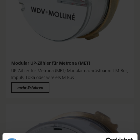
Modular UP-Zähler für Metrona (MET)
UP-Zähler für Metrona (MET) Modular nachrüstbar mit M-Bus,
Impuls, LoRa oder wireless M-Bus
mehr Erfahren