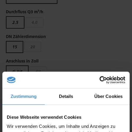
Durchfluss Q3 m³/h
2.5
4.0
DN Zählerdimension
15
20
Anschluss in Zoll
G 3/4
G1
Baulänge in mm
80
110
130
Zustimmung
Details
Über Cookies
PN in Bar
Diese Webseite verwendet Cookies
10
Wir verwenden Cookies, um Inhalte und Anzeigen zu