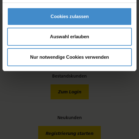
Cookies zulassen
Preise und Bestellung für Geschäftskunden
Auswahl erlauben
Preise und Bestellfunktion sind nur für
registrierte
Geschäftskunden
sichtbar.
Bitte
melden Sie sich an
oder
registrieren Sie sich,
um alle
Nur notwendige Cookies verwenden
Informationen zu sehen und direkt bestellen zu können.
Bestandskunden
Zum Login
Neukunden
Registrierung starten