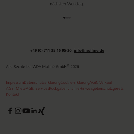
nächsten Werktag.
Gehe zu Element 1
Gehe zu Element 2
Gehe zu Element 3
Gehe zu Element 4
+49 (0) 711 35 16 95-20,
info@molline.de
©
Alle Rechte bei WDV-Molliné GmbH
2026
Impressum
Datenschutzerklärung
Cookie-Erklärung
AGB: Verkauf
AGB: Miete
AGB: Services
Rückgaberichtlinie
Hinweisgeberschutzgesetz
Kontakt